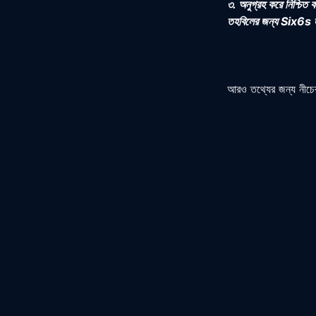
৩. অনুগ্রহ করে নিশ্চিত
তহবিলের জন্য
Six6s
দ
আরও তথ্যের জন্য নীচে