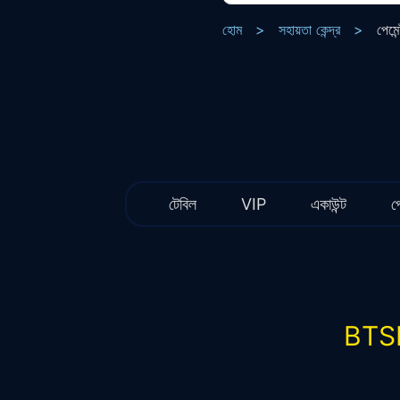
হোম
>
সহায়তা কেন্দ্র
>
পেমেন
টেবিল
VIP
একাউন্ট
পে
BTSE 