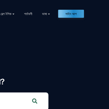
হেল্প টপিক
শর্তাবলী
ভাষা
সাইন আপ
ি?