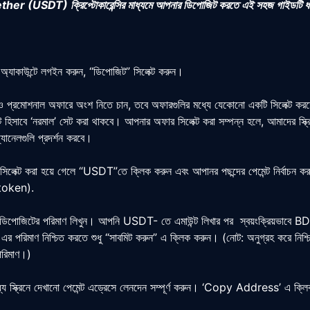
her (USDT) ক্রিপ্টোকারেন্সির মাধ্যমে আপনার ডিপোজিট করতে এই সহজ গাইডটি ধ
অ্যাকাউন্টে লগইন করুন, “ডিপোজিট” সিলেক্ট করুন।
প্রমোশনাল অফারে অংশ নিতে চান, তবে অফারগুলির মধ্যে যেকোনো একটি সিলেক্ট করতে
ট হিসাবে ‘নরমাল’ সেট করা থাকবে। আপনার অফার সিলেক্ট করা সম্পন্ন হলে, আমাদের স্ক
যানেলগুলি প্রদর্শন করবে।
িলেক্ট করা হয়ে গেলে “USDT”তে ক্লিক করুন এবং আপানর পছন্দের পেমেন্ট নির্বাচ
token).
ত ডিপোজিটের পরিমাণ লিখুন। আপনি USDT- তে এমাউন্ট লিখার পর স্বয়ংক্রিয়ভাবে BDT
 পরিমাণ নিশ্চিত করতে শুধু “সাবমিট করুন” এ ক্লিক করুন। (নোট: অনুগ্রহ করে নিশ্চি
পরিমাণ।)
র মধ্যে স্ক্রিনে দেখানো পেমেন্ট এড্রেসে লেনদেন সম্পূর্ণ করুন। ‘Copy Address’ এ 