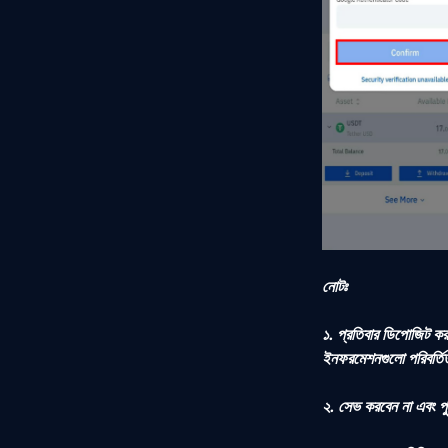
নোটঃ
১. প্রতিবার ডিপোজিট ক
ইনফরমেশনগুলো পরিবর্ত
২. সেভ করবেন না এবং পুন