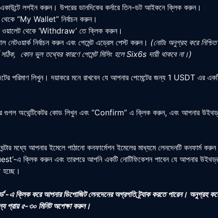
াউন্টে লগইন করুন। উপরের ডানদিকের কর্নারে তিন-ডট আইকনে ক্লিক করুন।
ু থেকে
“My Wallet”
নির্বাচন করুন।
T
ওয়ালেট থেকে
‘Withdraw’
তে ক্লিক করুন।
 নেটওয়ার্ক নির্বাচন করুন এবং পেমেন্ট এড্রেস পেস্ট করুন।
(নোটঃ অনুগ্রহ করে নিশ্চিত 
্ক সঠিক, কোন ভুল তথ্যের কারণে পেমেন্ট মিসিং হলে
Six6s
দায়ী থাকবে না।)
ের পরিমাণ লিখুন। দয়াকরে মনে রাখবেন যে আপনার পেমেন্টের জন্য 1 USDT এর একটি নে
 গুগল অথেন্টিকেটর কোড লিখুন এবং
“Confirm”
এ ক্লিক করুন, এবং আপনার উইথড্রয়
 ঘন্টার মধ্যে আপনার ইমেলে পাঠানো কনফার্মেশন ইমেলের মাধ্যমে লেনদেনটি কনফার্ম কর
est’
-এ ক্লিক করুন এবং তারপরে আপনি একটি নোটিফিকেশন পাবেন যে আপনার উইথড্রয়
া হচ্ছে।
্ড’-এ ক্লিক করে আপনার ডিপোজিট লেনদেনের অগ্রগতি ট্র্যাক করতে পারেন।
অনুগ্রহ কর
জন্য প্রায় ৫-৩০ মিনিট অপেক্ষা করুন।