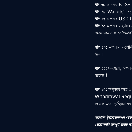
ধাপ ৬:
আপনার BTSE এক
ধাপ ৭:
‘
Wallets’
মেন
ধাপ ৮:
আপনার
USD
ধাপ ৯:
আপনার উইথড্রয়াল
অ্যাড্রেস এবং নেটওয়ার
ধাপ ১০:
আপনার ডিপোজিট
হবে।
ধাপ ১১:
সবশেষে, আপনার
হয়েছে !
ধাপ ১২:
অনুগ্রহ করে ১
Withdrawal Requ
হয়েছে এবং প্রক্রিয়া কর
আপনি ‘ট্রানজেকশন রেকর
লেনদেনটি সম্পূর্ণ করার 