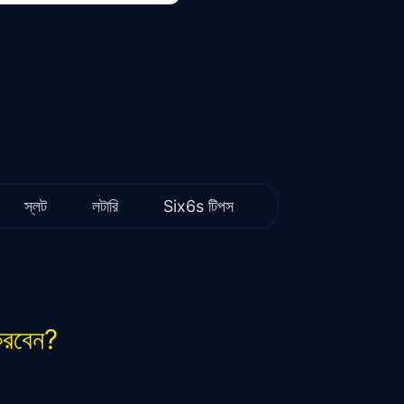
স্লট
লটারি
Six6s টিপস
করবেন?