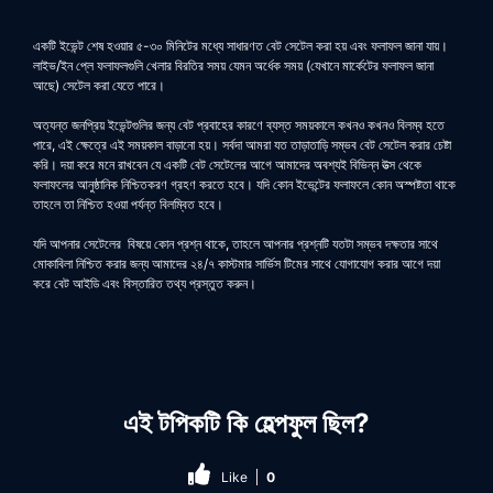
একটি ইভেন্ট শেষ হওয়ার ৫-৩০ মিনিটের মধ্যে সাধারণত বেট সেটেল করা হয় এবং ফলাফল জানা যায়।
লাইভ/ইন প্লে ফলাফলগুলি খেলার বিরতির সময় যেমন অর্ধেক সময় (যেখানে মার্কেটের ফলাফল জানা
আছে) সেটেল করা যেতে পারে।
অত্যন্ত জনপ্রিয় ইভেন্টগুলির জন্য বেট প্রবাহের কারণে ব্যস্ত সময়কালে কখনও কখনও বিলম্ব হতে
পারে, এই ক্ষেত্রে এই সময়কাল বাড়ানো হয়। সর্বদা আমরা যত তাড়াতাড়ি সম্ভব বেট সেটেল করার চেষ্টা
করি। দয়া করে মনে রাখবেন যে একটি বেট সেটেলের আগে আমাদের অবশ্যই বিভিন্ন উত্স থেকে
ফলাফলের আনুষ্ঠানিক নিশ্চিতকরণ গ্রহণ করতে হবে। যদি কোন ইভেন্টের ফলাফলে কোন অস্পষ্টতা থাকে
তাহলে তা নিশ্চিত হওয়া পর্যন্ত বিলম্বিত হবে।
যদি আপনার সেটেলের বিষয়ে কোন প্রশ্ন থাকে, তাহলে আপনার প্রশ্নটি যতটা সম্ভব দক্ষতার সাথে
মোকাবিলা নিশ্চিত করার জন্য আমাদের ২৪/৭ কাস্টমার সার্ভিস টিমের সাথে যোগাযোগ করার আগে দয়া
করে বেট আইডি এবং বিস্তারিত তথ্য প্রস্তুত করুন।
এই টপিকটি কি হেল্পফুল ছিল?
Like
0