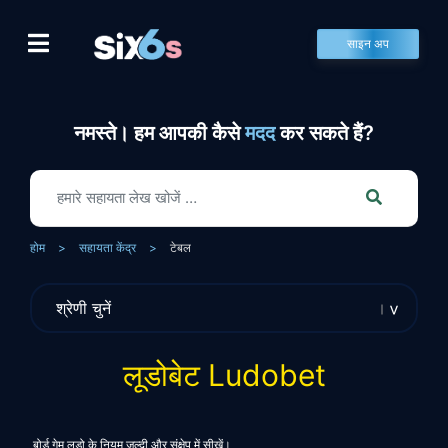
Skip
to
साइन अप
content
नमस्ते। हम आपकी कैसे
मदद
कर सकते हैं?
होम
>
सहायता केंद्र
>
टेबल
लूडोबेट Ludobet
बोर्ड गेम लूडो के नियम जल्दी और संक्षेप में सीखें।