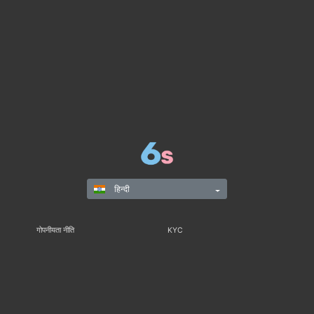
हिन्दी
गोपनीयता नीति
KYC
नियम और विनियम
नियम और शर्तें
जिम्मेदार गेमिंग