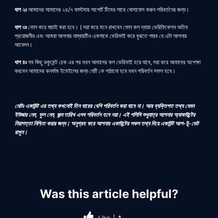
ধাপ ২ঃ
আমাদের আমাদের ২৪/৭ কাস্টমার সাপোর্ট টিমের সাথে যোগাযোগ করুন পরিবর্তনের জন্য।
ধাপ ৩ঃ
ফোন করে যাচাই করা হবে। ( দয়া করে মনে রাখবেন ফোন কল দ্বারা ভেরিফিকেশন অতিব
প্রয়োজনীয় এবং আমরা আপনার নাম্বারটিও একসাথে ভেরিফাই করে বুঝতে পারব যে এটা আপনার
আবেদন।
ধাপ ৪ঃ
সব কিছু ডকুমেন্ট চেক এর পর যখন আমাদের কল ভেরিফাই হয়ে যাবে, দয়া করে আমাদের অপেক্ষা
করবেন আমাদের কনর্ফাম ইমেইলের জন্য যেটি কে পাঠানো হবে যখন পরিবর্তন সফল হবে।
নোটঃ একাউন্ট এর তথ্য কখনোই তিন বারের বেশি পরিবর্তন করা যাবে না। আর ব্যক্তিগত তথ্য যেমন
ইউজার নেম, ফুল নেম, জন্ম তারিখ এসব পরিবর্তন হবে নয়া। এই পলিসি শুধুমাত্র আপনার অ্যাকাউন্টের
নিরাপত্তা নিশ্চিত করার জন্য। অনুগ্রহ করে আপনার একাউন্টের সকল তথ্য দিয়ে একাউন্ট আপ-টু-ডেট
রাখুন।
Was this article helpful?
Like
1