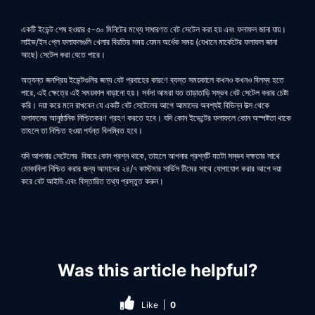
একটি ইভেন্ট শেষ হওয়ার ৫-৩০ মিনিটের মধ্যে সাধারণত বেট সেটেল করা হয় এবং ফলাফল জানা যায়।
লাইভ/ইন প্লে ফলাফলগুলি খেলার বিরতির সময় যেমন অর্ধেক সময় (যেখানে মার্কেটের ফলাফল জানা
আছে) সেটেল করা যেতে পারে।
অত্যন্ত জনপ্রিয় ইভেন্টগুলির জন্য বেট প্রবাহের কারণে ব্যস্ত সময়কালে কখনও কখনও বিলম্ব হতে
পারে, এই ক্ষেত্রে এই সময়কাল বাড়ানো হয়। সর্বদা আমরা যত তাড়াতাড়ি সম্ভব বেট সেটেল করার চেষ্টা
করি। দয়া করে মনে রাখবেন যে একটি বেট সেটেলের আগে আমাদের অবশ্যই বিভিন্ন উত্স থেকে
ফলাফলের আনুষ্ঠানিক নিশ্চিতকরণ গ্রহণ করতে হবে। যদি কোন ইভেন্টের ফলাফলে কোন অস্পষ্টতা থাকে
তাহলে তা নিশ্চিত হওয়া পর্যন্ত বিলম্বিত হবে।
যদি আপনার সেটেলের বিষয়ে কোন প্রশ্ন থাকে, তাহলে আপনার প্রশ্নটি যতটা সম্ভব দক্ষতার সাথে
মোকাবিলা নিশ্চিত করার জন্য আমাদের ২৪/৭ কাস্টমার সার্ভিস টিমের সাথে যোগাযোগ করার আগে দয়া
করে বেট আইডি এবং বিস্তারিত তথ্য প্রস্তুত করুন।
Was this article helpful?
Like
0